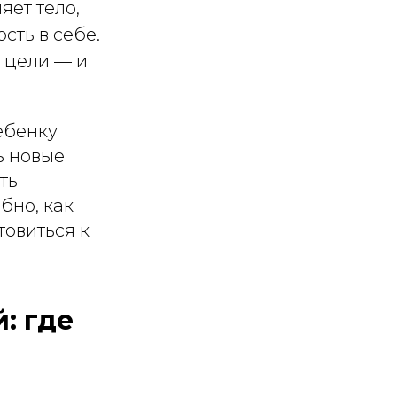
яет тело,
сть в себе.
 цели — и
ебенку
ь новые
ть
бно, как
товиться к
: где