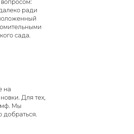
 вопросом:
 далеко ради
сположенный
утомительными
кого сада.
е на
новки. Для тех,
умф. Мы
о добраться.