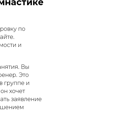
имнастике
ировку по
айте.
мости и
нятия. Вы
ренер. Это
в группе и
 он хочет
ать заявление
решением