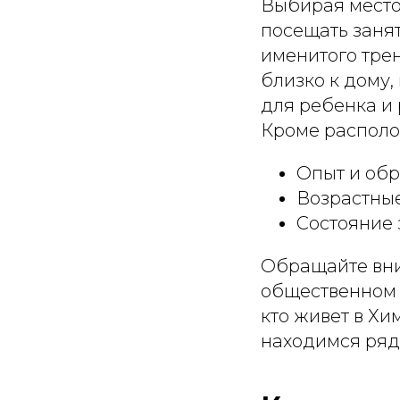
Выбирая место
посещать заня
именитого тре
близко к дому,
для ребенка и 
Кроме располо
Опыт и обр
Возрастные
Состояние 
Обращайте вни
общественном т
кто живет в Хи
находимся рядо