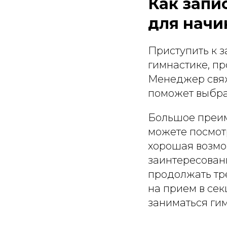
Как запи
для нач
Приступить к з
гимнастике, пр
Менеджер свяже
поможет выбра
Большое преим
можете посмотр
хорошая возмож
заинтересованн
продолжать тр
на прием в се
заниматься ги