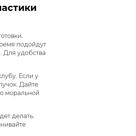
настики
отовки.
время подойдут
. Для удобства
лубу. Если у
пучок. Дайте
 о моральной
дет делать.
внивайте